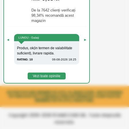
De la 7642 clienți verificați
98,34% recomandă acest
magazin
LUNGU - Galaţi
◄
►
Produs, ok(in termen de valabilitate
suficient), livrare rapida.
RATING: 10
06-08-2026 18:25
Vezi toate opiniile
AUTENTIFICARE MEMBRI PE SITE-UL MARCOSER. GESTIONAREA
ISTORICULUI DE COMANDA PRIN INTERMEDIUL CONTULUI DE
MEMBRU DE PE SITE, FIDELITARE.
Copyright 2006-2026 © MARCOSER SRL. Toate drepturile
rezervate.