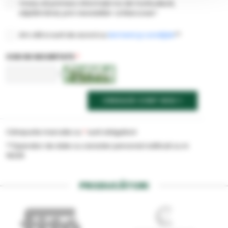
Vreau să primesc informații noi din horticultură,
săptămânal, prin newsletter-ul Marcoser!
Am citit si sunt de acord cu
termenii şi condiţiile
**
COD DE SECURITATE
*
<
CREEAZĂ CONT NOU
Câmpurile marcate cu
*
sunt obligatorii
**Operator de date cu caracter personal notificat cu nr.
19225
PRODUCĂTORI