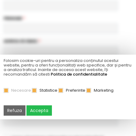
PRENUME
*
ADRESA DE EMAIL
*
Folosim cookie-uri pentru a personaliza conținutul acestui
TELEFON
*
website, pentru a oferi funcționalitați web specifice, dar și pentru
a analiza traficul. Inainte de accesa acest website, îți
recomandăm să citesti
Politica de confidentialitate
PAROLĂ
*
Necesare
Statistice
Preferinte
Marketing
CONFIRMAŢI PAROLA
*
Refuza
Accepta