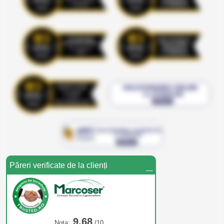
_
Păreri verificate de la clienți
9,68
Nota:
/10