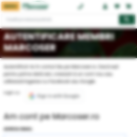
MENIU
0374 08 08 08
AUTENTIFICARE MEMBRI
MARCOSER
Autentifică-te în contul tău pe Marcoser.ro. Dacă ești
pentru prima dată aici, creează-ți un cont nou sau
utilizează logarea cu Facebook sau Google.
Login cu:
Am cont pe Marcoser.ro
ADRESA EMAIL: