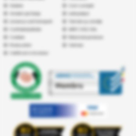
Galerie
Cum cumpăr
Vindem pe Seap
Listă prețuri
Livrare și cost transport
Termeni şi condiţii
Confidențialitate
ANPC
|
SOL
|
SAL
Cookies
Returnare produse
Producatori
Vremea
Certificari si Acorduri