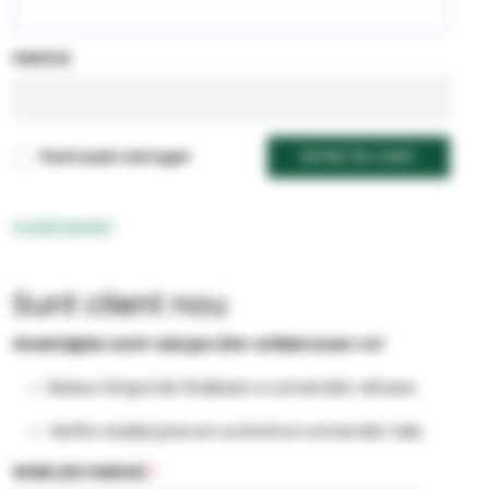
PAROLĂ:
Pastrează-mă logat
INTRĂ ÎN CONT
Ai uitat parola?
Sunt client nou
Avantajele cont-ului pe site-ul Marcoser.ro!
Reduci timpul de finalizare a comenzilor viitoare.
Verifici stadiul precum și istoricul comenzilor tale.
NUME (DE FAMILIE)
*