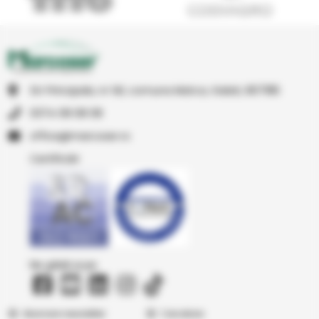
Str Principala, nr 1A1, comuna Matca, Galati, 807185
0374 08 08 08
or.resocram@eciffo
Certificări
Ne găsiți și pe
Abonare newsletter
Cercetare