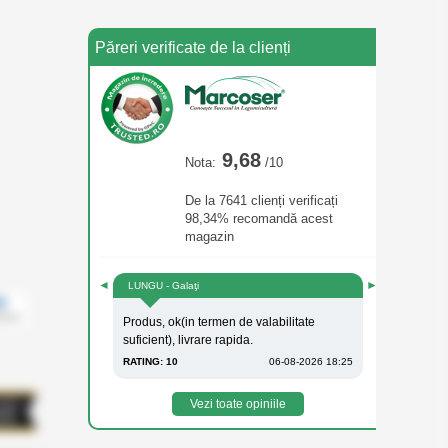
Păreri verificate de la clienți
9,68
Nota:
/10
De la 7641 clienți verificați
98,34% recomandă acest
magazin
◄
►
LUNGU - Galaţi
Produs, ok(in termen de valabilitate
suficient), livrare rapida.
RATING: 10
06-08-2026 18:25
Vezi toate opiniile