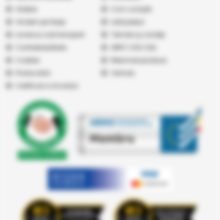
Galerie
Cum cumpăr
Vindem pe Seap
Listă prețuri
Livrare și cost transport
Termeni şi condiţii
Confidențialitate
ANPC
|
SOL
|
SAL
Cookies
Returnare produse
Producatori
Vremea
Certificari si Acorduri