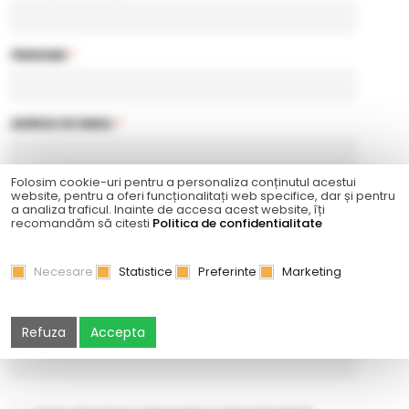
PRENUME
*
ADRESA DE EMAIL
*
Folosim cookie-uri pentru a personaliza conținutul acestui
TELEFON
*
website, pentru a oferi funcționalitați web specifice, dar și pentru
a analiza traficul. Inainte de accesa acest website, îți
recomandăm să citesti
Politica de confidentialitate
PAROLĂ
*
Necesare
Statistice
Preferinte
Marketing
CONFIRMAŢI PAROLA
*
Refuza
Accepta