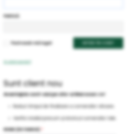
PAROLĂ:
Pastrează-mă logat
INTRĂ ÎN CONT
Ai uitat parola?
Sunt client nou
Avantajele cont-ului pe site-ul Marcoser.ro!
Reduci timpul de finalizare a comenzilor viitoare.
Verifici stadiul precum și istoricul comenzilor tale.
NUME (DE FAMILIE)
*