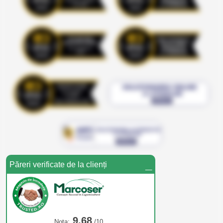
_
Păreri verificate de la clienți
9,68
Nota:
/10