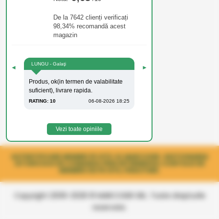
De la 7642 clienți verificați
98,34% recomandă acest
magazin
LUNGU - Galaţi
◄
►
Produs, ok(in termen de valabilitate
suficient), livrare rapida.
RATING: 10
06-08-2026 18:25
Vezi toate opiniile
AUTENTIFICARE MEMBRI PE SITE-UL MARCOSER. GESTIONAREA
ISTORICULUI DE COMANDA PRIN INTERMEDIUL CONTULUI DE
MEMBRU DE PE SITE, FIDELITARE.
Copyright 2006-2026 © MARCOSER SRL. Toate drepturile
rezervate.