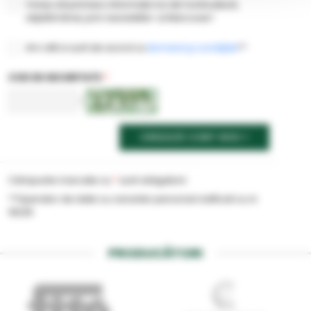
Vreau să primesc informații noi din horticultură,
săptămânal, prin newsletter-ul Marcoser!
Am citit si sunt de acord cu
termenii şi condiţiile
**
COD DE SECURITATE
*
<
CREEAZĂ CONT NOU
Câmpurile marcate cu
*
sunt obligatorii
**Operator de date cu caracter personal notificat cu nr.
19225
PRODUCĂTORI