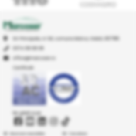
Str Principala, nr 1A1, comuna Matca, Galati, 807185
0374 08 08 08
or.resocram@eciffo
Certificări
Ne găsiți și pe
Abonare newsletter
Cercetare