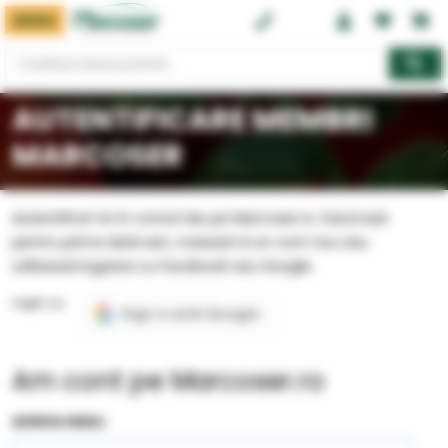
MENIU
0374 08 08 08
AUTENTIFICARE MEMBRI
MARCOSER
Autentifică-te în contul tău pe Marcoser.ro. Dacă ești
pentru prima dată aici, creează-ți un cont nou sau
utilizează logarea cu Facebook sau Google.
Login cu:
Am cont pe Marcoser.ro
ADRESA EMAIL: