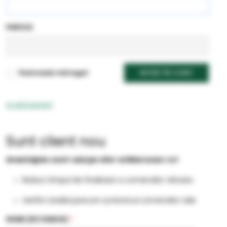
PAROLĂ:
Pastrează-mă logat
INTRĂ ÎN CONT
Ai uitat parola?
Sunt client nou
Avantajele cont-ului pe site-ul Marcoser.ro!
Reduci timpul de finalizare a comenzilor viitoare.
Verifici stadiul precum și istoricul comenzilor tale.
NUME (DE FAMILIE)
*