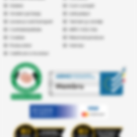
Galerie
Cum cumpăr
Vindem pe Seap
Listă prețuri
Livrare și cost transport
Termeni şi condiţii
Confidențialitate
ANPC
|
SOL
|
SAL
Cookies
Returnare produse
Producatori
Vremea
Certificari si Acorduri