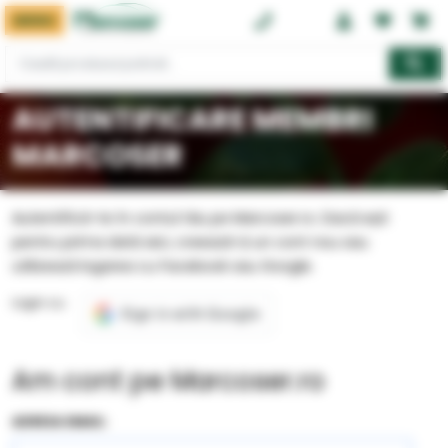
MENIU
0374 08 08 08
AUTENTIFICARE MEMBRI
MARCOSER
Autentifică-te în contul tău pe Marcoser.ro. Dacă ești
pentru prima dată aici, creează-ți un cont nou sau
utilizează logarea cu Facebook sau Google.
Login cu:
Am cont pe Marcoser.ro
ADRESA EMAIL: