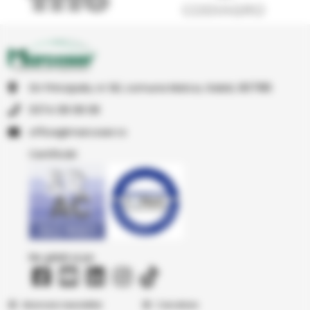
Str Principala, nr 1A1, comuna Matca, Galati, 807185
0374 08 08 08
or.resocram@eciffo
Certificări
Ne găsiți și pe
Abonare newsletter
Cercetare