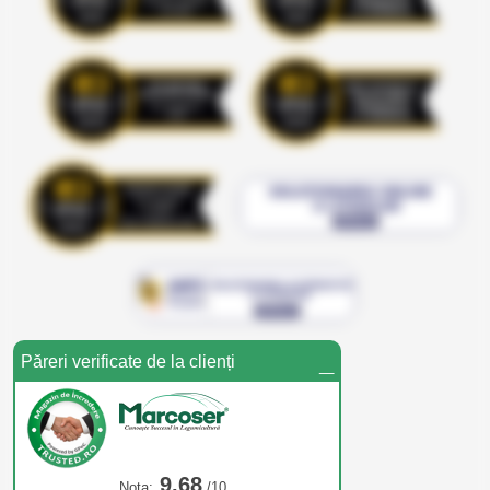
_
Păreri verificate de la clienți
9,68
Nota:
/10