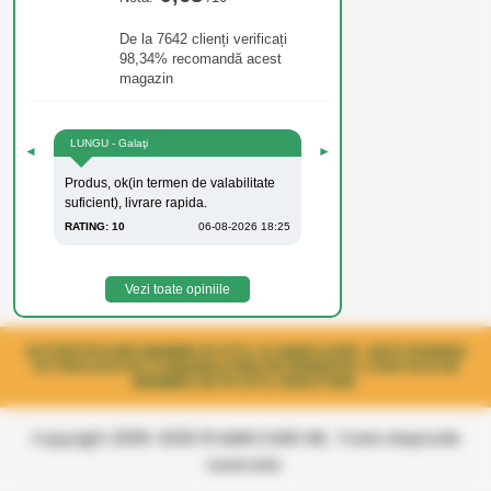
De la 7642 clienți verificați
98,34% recomandă acest
magazin
LUNGU - Galaţi
◄
►
Produs, ok(in termen de valabilitate
suficient), livrare rapida.
RATING: 10
06-08-2026 18:25
Vezi toate opiniile
AUTENTIFICARE MEMBRI PE SITE-UL MARCOSER. GESTIONAREA
ISTORICULUI DE COMANDA PRIN INTERMEDIUL CONTULUI DE
MEMBRU DE PE SITE, FIDELITARE.
Copyright 2006-2026 © MARCOSER SRL. Toate drepturile
rezervate.