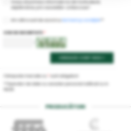
Vreau să primesc informații noi din horticultură,
săptămânal, prin newsletter-ul Marcoser!
Am citit si sunt de acord cu
termenii şi condiţiile
**
COD DE SECURITATE
*
<
CREEAZĂ CONT NOU
Câmpurile marcate cu
*
sunt obligatorii
**Operator de date cu caracter personal notificat cu nr.
19225
PRODUCĂTORI