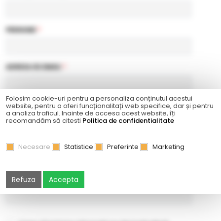
PRENUME
*
ADRESA DE EMAIL
*
Folosim cookie-uri pentru a personaliza conținutul acestui
TELEFON
*
website, pentru a oferi funcționalitați web specifice, dar și pentru
a analiza traficul. Inainte de accesa acest website, îți
recomandăm să citesti
Politica de confidentialitate
PAROLĂ
*
Necesare
Statistice
Preferinte
Marketing
CONFIRMAŢI PAROLA
*
Refuza
Accepta