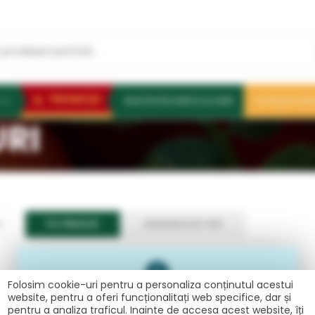
PROMOŢII
NOUTĂȚI ÎN HORTICULTURĂ
CATALOG 202
URI
FILTREAZĂ
GENEREAZĂ PDF
Folosim cookie-uri pentru a personaliza conținutul acestui
website, pentru a oferi funcționalitați web specifice, dar și
Nu a fost găsit nici un produs!
pentru a analiza traficul. Inainte de accesa acest website, îți