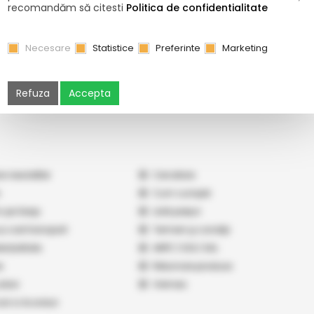
recomandăm să citesti
Politica de confidentialitate
PRODUCĂTORI
Necesare
Statistice
Preferinte
Marketing
Refuza
Accepta
e newsletter
Cercetare
Cum cumpăr
 pe Seap
Listă prețuri
 și cost transport
Termeni şi condiţii
nțialitate
ANPC
|
SOL
|
SAL
s
Returnare produse
atori
Vremea
cari si Acorduri