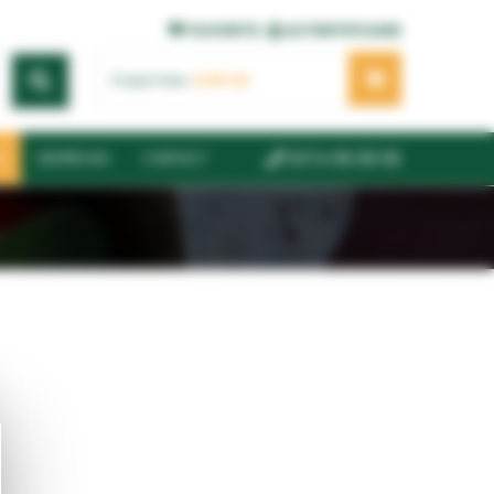
FAVORITE
AUTENTIFICARE
Coșul meu:
0,00
LEI
0374 08 08 08
6
DESPRE NOI
CONTACT