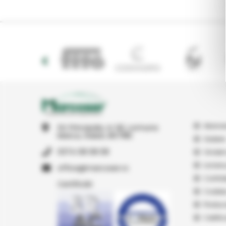
Abonar
Str Principala, nr 1A1, comuna
Matca, Galati, 807185
Galerie
0374 08 08 08
Vindem
Livrare
or.resocram@eciffo
Confide
Certificări
Cookie
Produc
Certifi