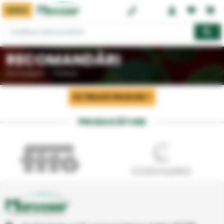
MENIU
0374 08 08 08
RECOMANDĂRI
Prima pagină
Produse
FILTREAZĂ PRODUSE
PRODUCĂTORI