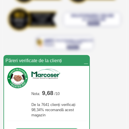
_
Păreri verificate de la clienți
9,68
Nota:
/10
De la 7641 clienți verificați
98,34% recomandă acest
magazin