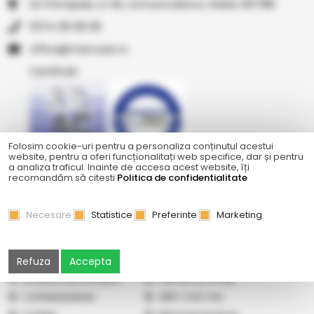
Str Principala, nr 1A1, comuna Matca, Galati, 807185
0374 08 08 08
or.resocram@eciffo
Certificări
Folosim cookie-uri pentru a personaliza conținutul acestui
website, pentru a oferi funcționalitați web specifice, dar și pentru
a analiza traficul. Inainte de accesa acest website, îți
Ne găsiți și pe
recomandăm să citesti
Politica de confidentialitate
Necesare
Statistice
Preferinte
Marketing
Abonare newsletter
Cercetare
Galerie
Cum cumpăr
Refuza
Accepta
Vindem pe Seap
Listă prețuri
Livrare și cost transport
Termeni şi condiţii
Confidențialitate
ANPC
|
SOL
|
SAL