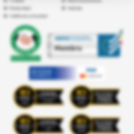
Cookies
Returnare produse
Producatori
Vremea
Certificari si Acorduri