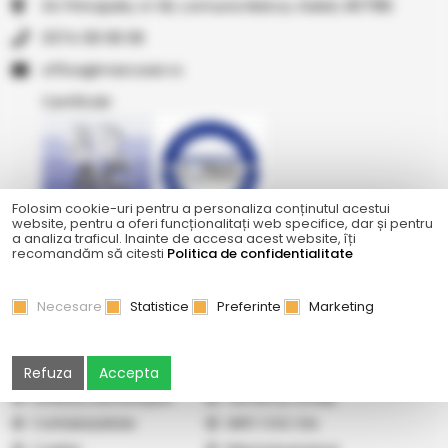
Str Principala, nr 1A1, comuna Matca, Galati, 807185
0374 08 08 08
or.resocram@eciffo
Certificări
Folosim cookie-uri pentru a personaliza conținutul acestui
website, pentru a oferi funcționalitați web specifice, dar și pentru
a analiza traficul. Inainte de accesa acest website, îți
Ne găsiți și pe
recomandăm să citesti
Politica de confidentialitate
Necesare
Statistice
Preferinte
Marketing
Abonare newsletter
Cercetare
Galerie
Cum cumpăr
Refuza
Accepta
Vindem pe Seap
Listă prețuri
Livrare și cost transport
Termeni şi condiţii
Confidențialitate
ANPC
|
SOL
|
SAL