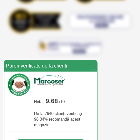
_
Păreri verificate de la clienți
9,68
Nota:
/10
De la 7640 clienți verificați
98,34% recomandă acest
magazin