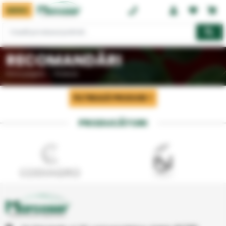
MENIU
0374 08 08 08
RECOMANDĂRI
Prima pagină
Produse
FILTREAZĂ PRODUSE
PRODUCĂTORI