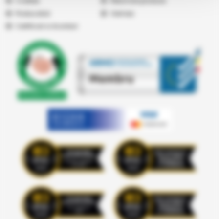
Cookies
Returnare produse
Producatori
Vremea
Certificari si Acorduri