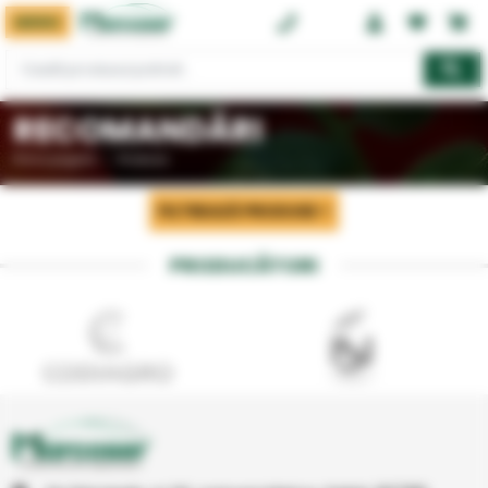
MENIU
0374 08 08 08
RECOMANDĂRI
Prima pagină
Produse
FILTREAZĂ PRODUSE
PRODUCĂTORI