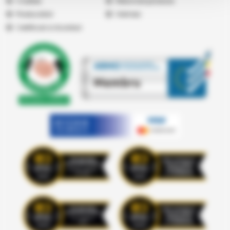
Cookies
Returnare produse
Producatori
Vremea
Certificari si Acorduri