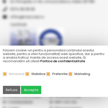
Str Principala, nr 1A1, comuna Matca, Galati, 807185
0374 08 08 08
or.resocram@eciffo
Certificări
Folosim cookie-uri pentru a personaliza conținutul acestui
website, pentru a oferi funcționalitați web specifice, dar și pentru
a analiza traficul. Inainte de accesa acest website, îți
Ne găsiți și pe
recomandăm să citesti
Politica de confidentialitate
Necesare
Statistice
Preferinte
Marketing
Abonare newsletter
Cercetare
Galerie
Cum cumpăr
Refuza
Accepta
Vindem pe Seap
Listă prețuri
Livrare și cost transport
Termeni şi condiţii
Confidențialitate
ANPC
|
SOL
|
SAL