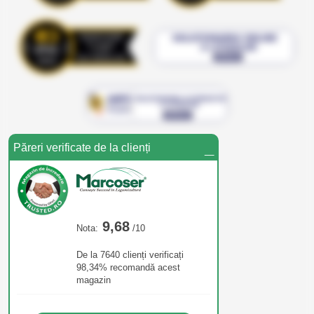
_
Păreri verificate de la clienți
9,68
Nota:
/10
De la 7640 clienți verificați
98,34% recomandă acest
magazin