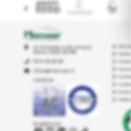
Abonar
Str Principala, nr 1A1, comuna
Matca, Galati, 807185
Galerie
0374 08 08 08
Vindem
Livrare
or.resocram@eciffo
Confide
Certificări
Cookie
Produc
Certifi
Ne găsiți și pe