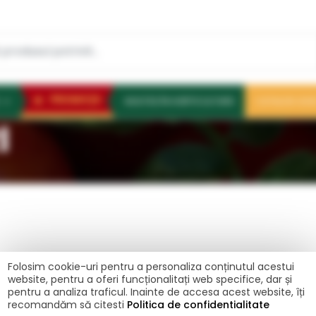
PROMOŢII
NOUTĂȚI ÎN HORTICULTURĂ
CATALOG 202
I
Folosim cookie-uri pentru a personaliza conținutul acestui
website, pentru a oferi funcționalitați web specifice, dar și
PRODUCĂTORI
pentru a analiza traficul. Inainte de accesa acest website, îți
recomandăm să citesti
Politica de confidentialitate