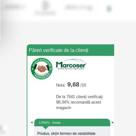
Păreri verificate de la clienți
9,68
Nota:
/10
De la 7641 clienți verificați
98,34% recomandă acest
magazin
◄
►
LUNGU - Galaţi
Produs, ok(in termen de valabilitate