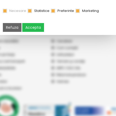
Necesare
Statistice
Preferinte
Marketing
Refuza
Accepta
e newsletter
Cercetare
Cum cumpăr
 pe Seap
Listă prețuri
 și cost transport
Termeni şi condiţii
nțialitate
ANPC
|
SOL
|
SAL
s
Returnare produse
atori
Vremea
cari si Acorduri