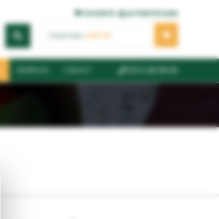
FAVORITE
AUTENTIFICARE
Coșul meu:
0,00
LEI
0374 08 08 08
6
DESPRE NOI
CONTACT