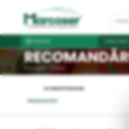
PRODUSE
CONSULTANŢĂ
RECOMANDĂR
Prima pagină
Produse
FILTREAZĂ PRODUSE
Resetează filtre