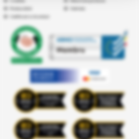
Cookies
Returnare produse
Producatori
Vremea
Certificari si Acorduri