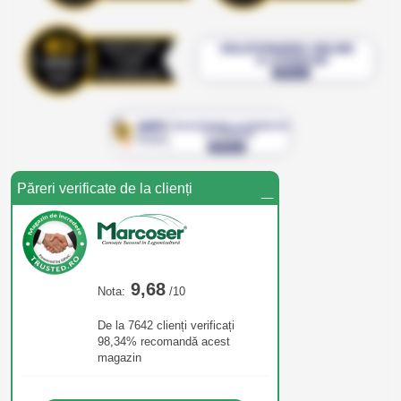
_
Păreri verificate de la clienți
9,68
Nota:
/10
De la 7642 clienți verificați
98,34% recomandă acest
magazin