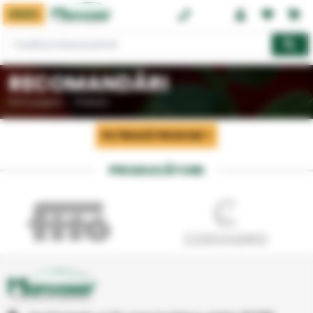
MENIU
0374 08 08 08
RECOMANDĂRI
Prima pagină
Produse
FILTREAZĂ PRODUSE
PRODUCĂTORI