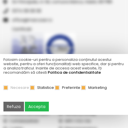
Str Principala, nr 1A1, comuna Matca, Galati, 807185
0374 08 08 08
or.resocram@eciffo
Certificări
Folosim cookie-uri pentru a personaliza conținutul acestui
website, pentru a oferi funcționalitați web specifice, dar și pentru
a analiza traficul. Inainte de accesa acest website, îți
Ne găsiți și pe
recomandăm să citesti
Politica de confidentialitate
Necesare
Statistice
Preferinte
Marketing
Abonare newsletter
Cercetare
Galerie
Cum cumpăr
Refuza
Accepta
Vindem pe Seap
Listă prețuri
Livrare și cost transport
Termeni şi condiţii
Confidențialitate
ANPC
|
SOL
|
SAL