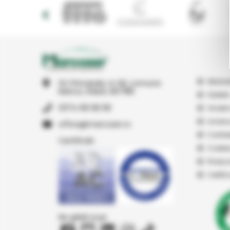
Abonar
Str Principala, nr 1A1, comuna
Matca, Galati, 807185
Galerie
0374 08 08 08
Vindem
Livrare
or.resocram@eciffo
Confide
Certificări
Cookie
Produc
Certifi
Ne găsiți și pe