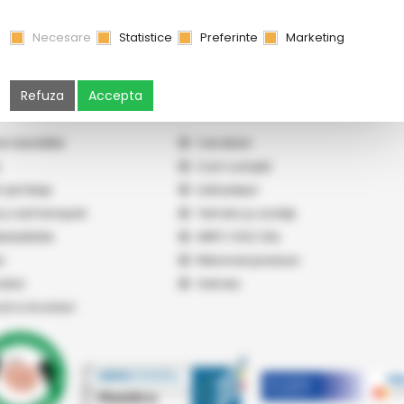
Necesare
Statistice
Preferinte
Marketing
Refuza
Accepta
e newsletter
Cercetare
Cum cumpăr
 pe Seap
Listă prețuri
 și cost transport
Termeni şi condiţii
nțialitate
ANPC
|
SOL
|
SAL
s
Returnare produse
atori
Vremea
cari si Acorduri