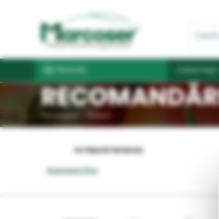
PRODUSE
CONSULTANŢĂ
RECOMANDĂR
Prima pagină
Produse
FILTREAZĂ PRODUSE
Resetează filtre