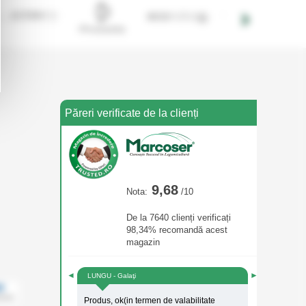
Păreri verificate de la clienți
9,68
Nota:
/10
De la 7640 clienți verificați
98,34% recomandă acest
magazin
◄
►
LUNGU - Galaţi
Produs, ok(in termen de valabilitate