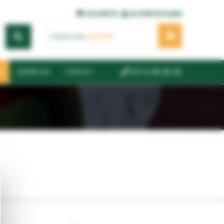
FAVORITE
AUTENTIFICARE
Coșul meu:
0,00
LEI
0374 08 08 08
6
DESPRE NOI
CONTACT