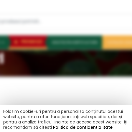
PROMOŢII
NOUTĂȚI ÎN HORTICULTURĂ
CATALOG 202
I
Folosim cookie-uri pentru a personaliza conținutul acestui
website, pentru a oferi funcționalitați web specifice, dar și
PRODUCĂTORI
pentru a analiza traficul. Inainte de accesa acest website, îți
recomandăm să citesti
Politica de confidentialitate